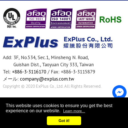
Add:
3F, No.534, Sec.1, Minsheng N. Road,
Guishan Dist.,
Taoyuan City
333
,
Taiwan
Tel:
+886-3-3116170
/
Fax: +886-3-3115879
メール:
company@explus.com.tw
Copyright © 2020
ExPlus Co., Ltd.
All Rights Reserved.
This website uses cookies to ensure you get the best
experience on our website.
Learn more...
Got it!