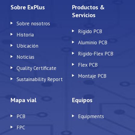
Sobre ExPlus
Productos &
Servicios
Sobre nosotros
Rígido PCB
Historia
Aluminio PCB
Ubicación
Rígido-Flex PCB
Noticias
Flex PCB
Quality Certificate
Montaje PCB
Sustainability Report
Mapa vial
Equipos
PCB
Equipments
FPC