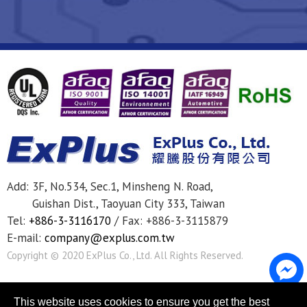
Add:
3F, No.534, Sec.1, Minsheng N. Road,
Guishan Dist.,
Taoyuan City
333
,
Taiwan
Tel:
+886-3-3116170
/
Fax: +886-3-3115879
E-mail:
company@explus.com.tw
Copyright © 2020
ExPlus Co., Ltd.
All Rights Reserved.
This website uses cookies to ensure you get the best