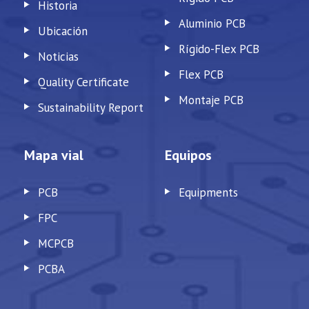
Historia
Aluminio PCB
Ubicación
Rígido-Flex PCB
Noticias
Flex PCB
Quality Certificate
Montaje PCB
Sustainability Report
Mapa vial
Equipos
PCB
Equipments
FPC
MCPCB
PCBA